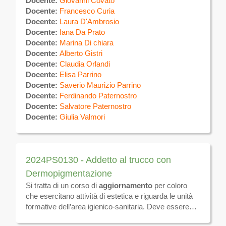
Docente:
Giovanni Covato
realizzare tatuaggi sulla superficie del corpo
Docente:
Francesco Curia
utilizzando specifiche tecniche manuali ed
Docente:
Laura D'Ambrosio
apparecchi elettromeccanici per uso estetico. Al
Docente:
Iana Da Prato
termine del corso, previo superamento di esame
Docente:
Marina Di chiara
finale, verrà rilasciato ATTESTATO DI QUALIFICA
Docente:
Alberto Gistri
valevole sul tutto il territorio nazionale e comunitario.
Docente:
Claudia Orlandi
Sulla piattaforma verrà messo a disposizione il
Docente:
Elisa Parrino
materiale didattico e verranno effettuate le
Docente:
Saverio Maurizio Parrino
comunicazioni inerenti il calendario, eventuali
Docente:
Ferdinando Paternostro
variazioni ed altre attività
Docente:
Salvatore Paternostro
Docente:
Giulia Valmori
2024PS0130 - Addetto al trucco con
Dermopigmentazione
Si tratta di un corso di
aggiornamento
per coloro
che esercitano attività di estetica e riguarda le unità
formative dell’area igienico-sanitaria. Deve essere
effettuato
ogni 5 anni
e si conclude con lo