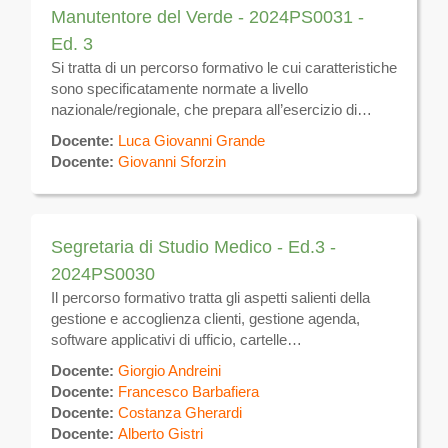
Manutentore del Verde - 2024PS0031 -
Ed. 3
Si tratta di un percorso formativo le cui caratteristiche
sono specificatamente normate a livello
nazionale/regionale, che prepara all’esercizio di
attività lavorativa nel settore delle attività connesse
Docente:
Luca Giovanni Grande
all’agricoltura quali creazione e manutenzione di
Docente:
Giovanni Sforzin
giardini, aiuole e spazi verdi rivolto al titolare o al
preposto facente parte dell’organico dell’impresa o a
chi intende avviare l’attività di manutentore del verde.
Segretaria di Studio Medico - Ed.3 -
2024PS0030
Il percorso formativo tratta gli aspetti salienti della
gestione e accoglienza clienti, gestione agenda,
software applicativi di ufficio, cartelle
cliniche,software di studio medico. Il corso è
Docente:
Giorgio Andreini
composto da AdA 1638 Accoglienza + AdA 1640 –
Docente:
Francesco Barbafiera
Registrazione ed archiviazione documenti
Docente:
Costanza Gherardi
Docente:
Alberto Gistri