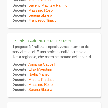
Docente:
Martina Parducci
e tecniche atte a favorire il benessere dell’individuo.
Docente:
Saverio Maurizio Parrino
Si occupa inoltre di svolgere in forma dipendente
Docente:
Massimo Rosoni
presso aziende del settore estetico.
Docente:
Serena Sbrana
Docente:
Francesco Tinacci
Estetista Addetto 2022PS0396
Il progetto è finalizzato specializzate in ambito dei
servizi estetici. È una professionalità normata a
livello regionale, che opera nel settore dei servizi dei
parrucchieri e di
trattamenti
di bellezza. Si occupa di
Docente:
Annalisa Cappelli
trattamenti
estetici sulla superficie del corpo volti alla
Docente:
Elisa Maestrini
eliminazione e/o attenuazione degli inestetismi ,
Docente:
Nadia Manzoni
utilizzando tecniche manuali ed apparecchiature
Docente:
Martina Parducci
elettromeccaniche per uso estetico, nonché prodotti
Docente:
Massimo Rosoni
e tecniche atte a favorire il benessere dell’individuo.
Docente:
Serena Sbrana
Si occupa inoltre di svolgere in forma dipendente
presso aziende del settore estetico.