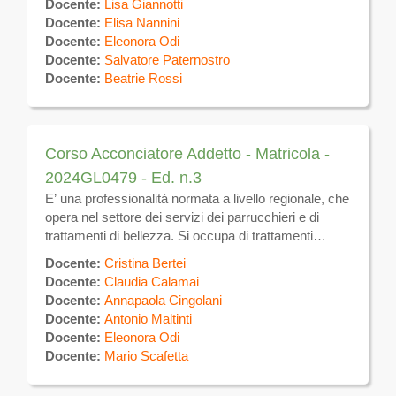
Docente:
Lisa Giannotti
apparecchiature elettromeccaniche per uso estetico,
Docente:
Elisa Nannini
nonché prodotti e tecniche atte a favorire il
Docente:
Eleonora Odi
benessere dell’individuo. Si occupa inoltre di svolgere
Docente:
Salvatore Paternostro
in forma dipendente presso aziende del settore
Docente:
Beatrie Rossi
estetico.
Corso Acconciatore Addetto - Matricola -
2024GL0479 - Ed. n.3
E’ una professionalità normata a livello regionale, che
opera nel settore dei servizi dei parrucchieri e di
trattamenti di bellezza. Si occupa di trattamenti
estetici sulla superficie del corpo volti alla
Docente:
Cristina Bertei
eliminazione e/o attenuazione degli inestetismi ,
Docente:
Claudia Calamai
utilizzando tecniche manuali ed apparecchiature
Docente:
Annapaola Cingolani
elettromeccaniche per uso estetico, nonché prodotti
Docente:
Antonio Maltinti
e tecniche atte a favorire il benessere dell’individuo.
Docente:
Eleonora Odi
Si occupa inoltre della gestione di attività autonoma di
Docente:
Mario Scafetta
estetica.