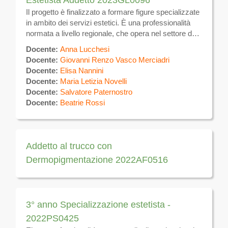
Estetista Addetto 2023GL0096
Il progetto è finalizzato a formare figure specializzate
in ambito dei servizi estetici. È una professionalità
normata a livello regionale, che opera nel settore dei
servizi dei parrucchieri e di trattamenti di bellezza. Si
Docente:
Anna Lucchesi
occupa di trattamenti estetici sulla superficie del
Docente:
Giovanni Renzo Vasco Merciadri
corpo volti alla eliminazione e/o attenuazione degli
Docente:
Elisa Nannini
inestetismi, utilizzando tecniche manuali ed
Docente:
Maria Letizia Novelli
apparecchiature elettromeccaniche per uso estetico,
Docente:
Salvatore Paternostro
nonché prodotti e tecniche atte a favorire il
Docente:
Beatrie Rossi
benessere dell’individuo. Si occupa inoltre di svolgere
in forma dipendente presso aziende del settore
estetico.
Addetto al trucco con
Dermopigmentazione 2022AF0516
3° anno Specializzazione estetista -
2022PS0425