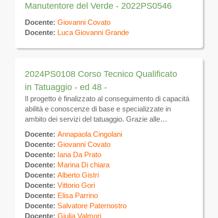
Manutentore del Verde - 2022PS0546
Docente:
Giovanni Covato
Docente:
Luca Giovanni Grande
2024PS0108 Corso Tecnico Qualificato
in Tatuaggio - ed 48 -
Il progetto è finalizzato al conseguimento di capacità
abilità e conoscenze di base e specializzate in
ambito dei servizi del tatuaggio. Grazie alle
competenze acquisite, i partecipanti potranno
Docente:
Annapaola Cingolani
realizzare tatuaggi sulla superficie del corpo
Docente:
Giovanni Covato
utilizzando specifiche tecniche manuali ed
Docente:
Iana Da Prato
apparecchi elettromeccanici per uso estetico. Al
Docente:
Marina Di chiara
termine del corso, previo superamento di esame
Docente:
Alberto Gistri
finale, verrà rilasciato ATTESTATO DI QUALIFICA
Docente:
Vittorio Gori
valevole sul tutto il territorio nazionale e comunitario.
Docente:
Elisa Parrino
Sulla piattaforma verrà messo a disposizione il
Docente:
Salvatore Paternostro
materiale didattico e verranno effettuate le
Docente:
Giulia Valmori