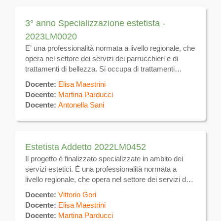
svolgimento di un test finale.
3° anno Specializzazione estetista -
2023LM0020
E’ una professionalità normata a livello regionale, che
opera nel settore dei servizi dei parrucchieri e di
trattamenti di bellezza. Si occupa di trattamenti
estetici sulla superficie del corpo volti alla
Docente:
Elisa Maestrini
eliminazione e/o attenuazione degli inestetismi ,
Docente:
Martina Parducci
utilizzando tecniche manuali ed apparecchiature
Docente:
Antonella Sani
elettromeccaniche per uso estetico, nonché prodotti
e tecniche atte a favorire il benessere dell’individuo.
Si occupa inoltre della gestione di attività autonoma di
estetica.
Estetista Addetto 2022LM0452
Il progetto è finalizzato specializzate in ambito dei
servizi estetici. È una professionalità normata a
livello regionale, che opera nel settore dei servizi dei
parrucchieri e di trattamenti di bellezza. Si occupa di
Docente:
Vittorio Gori
trattamenti estetici sulla superficie del corpo volti alla
Docente:
Elisa Maestrini
eliminazione e/o attenuazione degli inestetismi ,
Docente:
Martina Parducci