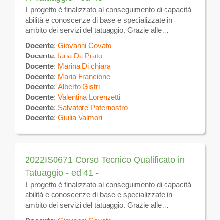
Il progetto è finalizzato al conseguimento di capacità
abilità e conoscenze di base e specializzate in
ambito dei servizi del tatuaggio. Grazie alle
competenze acquisite, i partecipanti potranno
Docente:
Giovanni Covato
realizzare tatuaggi sulla superficie del corpo
Docente:
Iana Da Prato
utilizzando specifiche tecniche manuali ed
Docente:
Marina Di chiara
apparecchi elettromeccanici per uso estetico. Al
Docente:
Maria Francione
termine del corso, previo superamento di esame
Docente:
Alberto Gistri
finale, verrà rilasciato ATTESTATO DI QUALIFICA
Docente:
Valentina Lorenzetti
valevole sul tutto il territorio nazionale e comunitario.
Docente:
Salvatore Paternostro
Sulla piattaforma verrà messo a disposizione il
Docente:
Giulia Valmori
materiale didattico e verranno effettuate le
comunicazioni inerenti il calendario, eventuali
variazioni ed altre attività
2022IS0671 Corso Tecnico Qualificato in
Tatuaggio - ed 41 -
Il progetto è finalizzato al conseguimento di capacità
abilità e conoscenze di base e specializzate in
ambito dei servizi del tatuaggio. Grazie alle
competenze acquisite, i partecipanti potranno