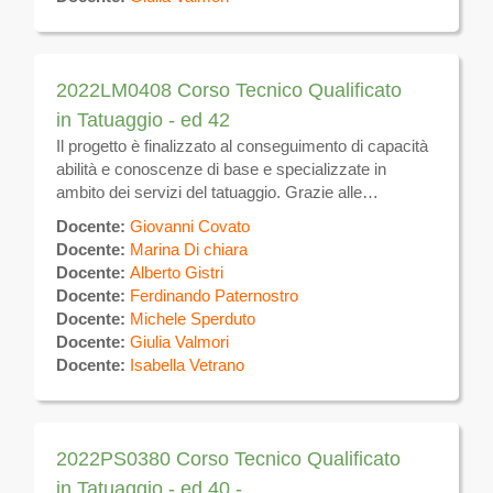
2022LM0408 Corso Tecnico Qualificato
in Tatuaggio - ed 42
Il progetto è finalizzato al conseguimento di capacità
abilità e conoscenze di base e specializzate in
ambito dei servizi del tatuaggio. Grazie alle
competenze acquisite, i partecipanti potranno
Docente:
Giovanni Covato
realizzare tatuaggi sulla superficie del corpo
Docente:
Marina Di chiara
utilizzando specifiche tecniche manuali ed
Docente:
Alberto Gistri
apparecchi elettromeccanici per uso estetico. Al
Docente:
Ferdinando Paternostro
termine del corso, previo superamento di esame
Docente:
Michele Sperduto
finale, verrà rilasciato ATTESTATO DI QUALIFICA
Docente:
Giulia Valmori
valevole sul tutto il territorio nazionale e comunitario.
Docente:
Isabella Vetrano
Sulla piattaforma verrà messo a disposizione il
materiale didattico e verranno effettuate le
comunicazioni inerenti il calendario, eventuali
variazioni ed altre attività
2022PS0380 Corso Tecnico Qualificato
in Tatuaggio - ed 40 -