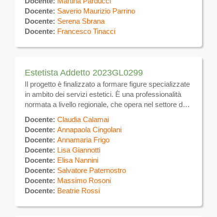
Docente:
Martina Parducci
elettromeccaniche per uso estetico, nonché prodotti
Docente:
Saverio Maurizio Parrino
e tecniche atte a favorire il benessere dell’individuo.
Docente:
Serena Sbrana
Si occupa inoltre di svolgere in forma dipendente
Docente:
Francesco Tinacci
presso aziende del settore estetico.
Estetista Addetto 2023GL0299
Il progetto è finalizzato a formare figure specializzate
in ambito dei servizi estetici. È una professionalità
normata a livello regionale, che opera nel settore dei
servizi dei parrucchieri e di trattamenti di bellezza. Si
Docente:
Claudia Calamai
occupa di trattamenti estetici sulla superficie del
Docente:
Annapaola Cingolani
corpo volti alla eliminazione e/o attenuazione degli
Docente:
Annamaria Frigo
inestetismi, utilizzando tecniche manuali ed
Docente:
Lisa Giannotti
apparecchiature elettromeccaniche per uso estetico,
Docente:
Elisa Nannini
nonché prodotti e tecniche atte a favorire il
Docente:
Salvatore Paternostro
benessere dell’individuo. Si occupa inoltre di svolgere
Docente:
Massimo Rosoni
in forma dipendente presso aziende del settore
Docente:
Beatrie Rossi
estetico.