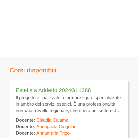
Corsi disponibili
Estetista Addetto 2024GL1388
Il progetto è finalizzato a formare figure specializzate
in ambito dei servizi estetici. È una professionalità
normata a livello regionale, che opera nel settore dei
servizi dei parrucchieri e di trattamenti di bellezza. Si
Docente:
Claudia Calamai
occupa di trattamenti estetici sulla superficie del
Docente:
Annapaola Cingolani
corpo volti alla eliminazione e/o attenuazione degli
Docente:
Annamaria Frigo
inestetismi, utilizzando tecniche manuali ed