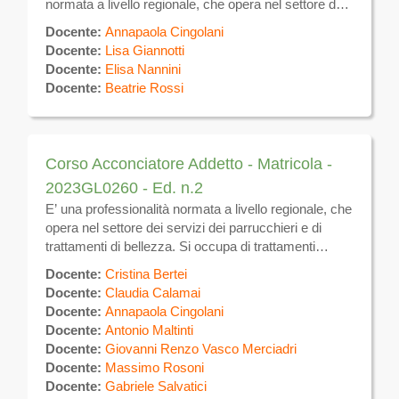
normata a livello regionale, che opera nel settore dei
servizi dei parrucchieri e di trattamenti di bellezza. Si
Docente:
Annapaola Cingolani
occupa di trattamenti estetici sulla superficie del
Docente:
Lisa Giannotti
corpo volti alla eliminazione e/o attenuazione degli
Docente:
Elisa Nannini
inestetismi, utilizzando tecniche manuali ed
Docente:
Beatrie Rossi
apparecchiature elettromeccaniche per uso estetico,
nonché prodotti e tecniche atte a favorire il
benessere dell’individuo. Si occupa inoltre di svolgere
in forma dipendente presso aziende del settore
Corso Acconciatore Addetto - Matricola -
estetico.
2023GL0260 - Ed. n.2
E’ una professionalità normata a livello regionale, che
opera nel settore dei servizi dei parrucchieri e di
trattamenti di bellezza. Si occupa di trattamenti
estetici sulla superficie del corpo volti alla
Docente:
Cristina Bertei
eliminazione e/o attenuazione degli inestetismi ,
Docente:
Claudia Calamai
utilizzando tecniche manuali ed apparecchiature
Docente:
Annapaola Cingolani
elettromeccaniche per uso estetico, nonché prodotti
Docente:
Antonio Maltinti
e tecniche atte a favorire il benessere dell’individuo.
Docente:
Giovanni Renzo Vasco Merciadri
Si occupa inoltre della gestione di attività autonoma di
Docente:
Massimo Rosoni
estetica.
Docente:
Gabriele Salvatici