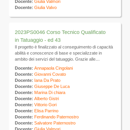
Docente:
Giulia Valmori
valevole sul tutto il territorio nazionale e comunitario.
Docente:
Giulia Valvo
Sulla piattaforma verrà messo a disposizione il
materiale didattico e verranno effettuate le
comunicazioni inerenti il calendario, eventuali
variazioni ed altre attività
2023PS0046 Corso Tecnico Qualificato
in Tatuaggio - ed 43
Il progetto è finalizzato al conseguimento di capacità
abilità e conoscenze di base e specializzate in
ambito dei servizi del tatuaggio. Grazie alle
competenze acquisite, i partecipanti potranno
Docente:
Annapaola Cingolani
realizzare tatuaggi sulla superficie del corpo
Docente:
Giovanni Covato
utilizzando specifiche tecniche manuali ed
Docente:
Iana Da Prato
apparecchi elettromeccanici per uso estetico. Al
Docente:
Giuseppe De Luca
termine del corso, previo superamento di esame
Docente:
Marina Di chiara
finale, verrà rilasciato ATTESTATO DI QUALIFICA
Docente:
Alberto Gistri
valevole sul tutto il territorio nazionale e comunitario.
Docente:
Vittorio Gori
Sulla piattaforma verrà messo a disposizione il
Docente:
Elisa Parrino
materiale didattico e verranno effettuate le
Docente:
Ferdinando Paternostro
comunicazioni inerenti il calendario, eventuali
Docente:
Salvatore Paternostro
variazioni ed altre attività
Docente:
Giulia Valmori