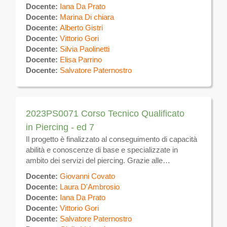
realizzare tatuaggi sulla superficie del corpo
Docente:
Iana Da Prato
utilizzando specifiche tecniche manuali ed
Docente:
Marina Di chiara
apparecchi elettromeccanici per uso estetico. Al
Docente:
Alberto Gistri
termine del corso, previo superamento di esame
Docente:
Vittorio Gori
finale, verrà rilasciato ATTESTATO DI QUALIFICA
Docente:
Silvia Paolinetti
valevole sul tutto il territorio nazionale e comunitario.
Docente:
Elisa Parrino
Sulla piattaforma verrà messo a disposizione il
Docente:
Salvatore Paternostro
materiale didattico e verranno effettuate le
comunicazioni inerenti il calendario, eventuali
variazioni ed altre attività
2023PS0071 Corso Tecnico Qualificato
in Piercing - ed 7
Il progetto è finalizzato al conseguimento di capacità
abilità e conoscenze di base e specializzate in
ambito dei servizi del piercing. Grazie alle
competenze acquisite, i partecipanti potranno
Docente:
Giovanni Covato
realizzare piercing sulla superficie del corpo
Docente:
Laura D'Ambrosio
utilizzando specifiche tecniche manuali ed
Docente:
Iana Da Prato
apparecchi elettromeccanici per uso estetico. Al
Docente:
Vittorio Gori
termine del corso, previo superamento di esame
Docente:
Salvatore Paternostro
finale, verrà rilasciato ATTESTATO DI QUALIFICA