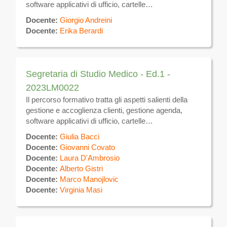
software applicativi di ufficio, cartelle
cliniche,software di studio medico. Il corso è
Docente:
Giorgio Andreini
composto da AdA 1638 Accoglienza + AdA 1640 –
Docente:
Erika Berardi
Registrazione ed archiviazione documenti
Segretaria di Studio Medico - Ed.1 -
2023LM0022
Il percorso formativo tratta gli aspetti salienti della
gestione e accoglienza clienti, gestione agenda,
software applicativi di ufficio, cartelle
cliniche,software di studio medico. Il corso è
Docente:
Giulia Bacci
composto da AdA 1638 Accoglienza + AdA 1640 –
Docente:
Giovanni Covato
Registrazione ed archiviazione documenti
Docente:
Laura D'Ambrosio
Docente:
Alberto Gistri
Docente:
Marco Manojlovic
Docente:
Virginia Masi