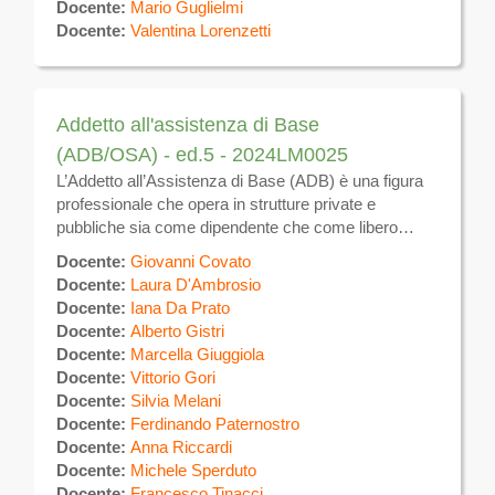
Docente:
Mario Guglielmi
Docente:
Valentina Lorenzetti
Addetto all'assistenza di Base
(ADB/OSA) - ed.5 - 2024LM0025
L’Addetto all’Assistenza di Base (ADB) è una figura
professionale che opera in strutture private e
pubbliche sia come dipendente che come libero
professionista occupandosi del benessere e della
Docente:
Giovanni Covato
cura dei clienti.
Docente:
Laura D'Ambrosio
Docente:
Iana Da Prato
Docente:
Alberto Gistri
Docente:
Marcella Giuggiola
Docente:
Vittorio Gori
Docente:
Silvia Melani
Docente:
Ferdinando Paternostro
Docente:
Anna Riccardi
Docente:
Michele Sperduto
Docente:
Francesco Tinacci