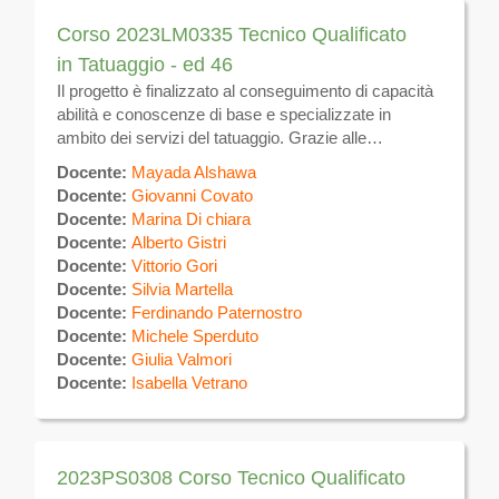
Corso 2023LM0335 Tecnico Qualificato
in Tatuaggio - ed 46
Il progetto è finalizzato al conseguimento di capacità
abilità e conoscenze di base e specializzate in
ambito dei servizi del tatuaggio. Grazie alle
competenze acquisite, i partecipanti potranno
Docente:
Mayada Alshawa
realizzare tatuaggi sulla superficie del corpo
Docente:
Giovanni Covato
utilizzando specifiche tecniche manuali ed
Docente:
Marina Di chiara
apparecchi elettromeccanici per uso estetico. Al
Docente:
Alberto Gistri
termine del corso, previo superamento di esame
Docente:
Vittorio Gori
finale, verrà rilasciato ATTESTATO DI QUALIFICA
Docente:
Silvia Martella
valevole sul tutto il territorio nazionale e comunitario.
Docente:
Ferdinando Paternostro
Sulla piattaforma verrà messo a disposizione il
Docente:
Michele Sperduto
materiale didattico e verranno effettuate le
Docente:
Giulia Valmori
comunicazioni inerenti il calendario, eventuali
Docente:
Isabella Vetrano
variazioni ed altre attività
2023PS0308 Corso Tecnico Qualificato