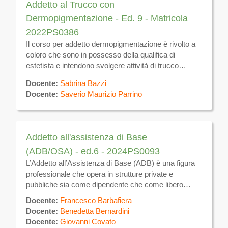
Addetto al Trucco con
Dermopigmentazione - Ed. 9 - Matricola
2022PS0386
Il corso per addetto dermopigmentazione è rivolto a
coloro che sono in possesso della qualifica di
estetista e intendono svolgere attività di trucco
permanente e semipermanente con
Docente:
Sabrina Bazzi
dermopigmentazione.
Docente:
Saverio Maurizio Parrino
Addetto all'assistenza di Base
(ADB/OSA) - ed.6 - 2024PS0093
L’Addetto all’Assistenza di Base (ADB) è una figura
professionale che opera in strutture private e
pubbliche sia come dipendente che come libero
professionista occupandosi del benessere e della
Docente:
Francesco Barbafiera
cura dei clienti.
Docente:
Benedetta Bernardini
Docente:
Giovanni Covato