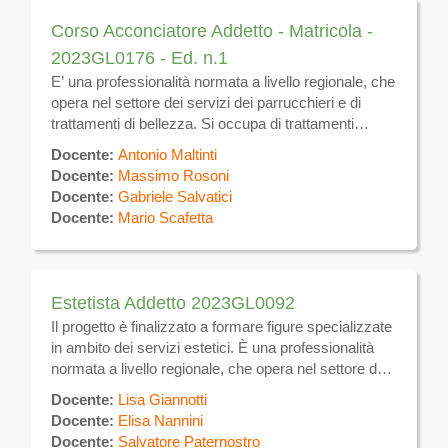
Corso Acconciatore Addetto - Matricola -
2023GL0176 - Ed. n.1
E’ una professionalità normata a livello regionale, che
opera nel settore dei servizi dei parrucchieri e di
trattamenti di bellezza. Si occupa di trattamenti
estetici sulla superficie del corpo volti alla
Docente:
Antonio Maltinti
eliminazione e/o attenuazione degli inestetismi ,
Docente:
Massimo Rosoni
utilizzando tecniche manuali ed apparecchiature
Docente:
Gabriele Salvatici
elettromeccaniche per uso estetico, nonché prodotti
Docente:
Mario Scafetta
e tecniche atte a favorire il benessere dell’individuo.
Si occupa inoltre della gestione di attività autonoma di
estetica.
Estetista Addetto 2023GL0092
Il progetto è finalizzato a formare figure specializzate
in ambito dei servizi estetici. È una professionalità
normata a livello regionale, che opera nel settore dei
servizi dei parrucchieri e di trattamenti di bellezza. Si
Docente:
Lisa Giannotti
occupa di trattamenti estetici sulla superficie del
Docente:
Elisa Nannini
corpo volti alla eliminazione e/o attenuazione degli
Docente:
Salvatore Paternostro