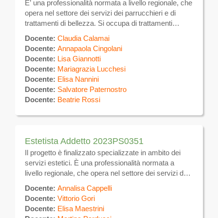
E’ una professionalità normata a livello regionale, che
opera nel settore dei servizi dei parrucchieri e di
trattamenti di bellezza. Si occupa di trattamenti
estetici sulla superficie del corpo volti alla
Docente:
Claudia Calamai
eliminazione e/o attenuazione degli inestetismi ,
Docente:
Annapaola Cingolani
utilizzando tecniche manuali ed apparecchiature
Docente:
Lisa Giannotti
elettromeccaniche per uso estetico, nonché prodotti
Docente:
Mariagrazia Lucchesi
e tecniche atte a favorire il benessere dell’individuo.
Docente:
Elisa Nannini
Si occupa inoltre della gestione di attività autonoma di
Docente:
Salvatore Paternostro
estetica.
Docente:
Beatrie Rossi
Estetista Addetto 2023PS0351
Il progetto è finalizzato specializzate in ambito dei
servizi estetici. È una professionalità normata a
livello regionale, che opera nel settore dei servizi dei
parrucchieri e di trattamenti di bellezza. Si occupa di
Docente:
Annalisa Cappelli
trattamenti estetici sulla superficie del corpo volti alla
Docente:
Vittorio Gori
eliminazione e/o attenuazione degli inestetismi ,
Docente:
Elisa Maestrini
utilizzando tecniche manuali ed apparecchiature