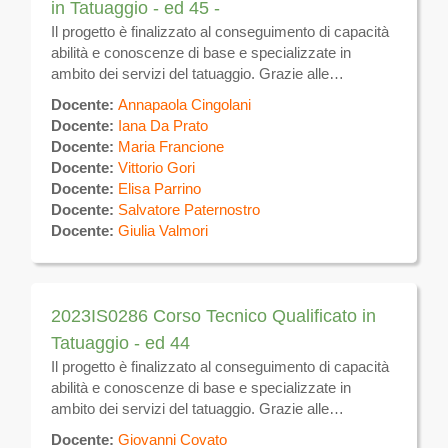
in Tatuaggio - ed 45 -
Il progetto è finalizzato al conseguimento di capacità
abilità e conoscenze di base e specializzate in
ambito dei servizi del tatuaggio. Grazie alle
competenze acquisite, i partecipanti potranno
Docente:
Annapaola Cingolani
realizzare tatuaggi sulla superficie del corpo
Docente:
Iana Da Prato
utilizzando specifiche tecniche manuali ed
Docente:
Maria Francione
apparecchi elettromeccanici per uso estetico. Al
Docente:
Vittorio Gori
termine del corso, previo superamento di esame
Docente:
Elisa Parrino
finale, verrà rilasciato ATTESTATO DI QUALIFICA
Docente:
Salvatore Paternostro
valevole sul tutto il territorio nazionale e comunitario.
Docente:
Giulia Valmori
Sulla piattaforma verrà messo a disposizione il
materiale didattico e verranno effettuate le
comunicazioni inerenti il calendario, eventuali
variazioni ed altre attività
2023IS0286 Corso Tecnico Qualificato in
Tatuaggio - ed 44
Il progetto è finalizzato al conseguimento di capacità
abilità e conoscenze di base e specializzate in
ambito dei servizi del tatuaggio. Grazie alle
competenze acquisite, i partecipanti potranno
Docente:
Giovanni Covato