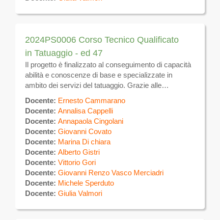
comunicazioni inerenti il calendario, eventuali
variazioni ed altre attività
2024PS0006 Corso Tecnico Qualificato
in Tatuaggio - ed 47
Il progetto è finalizzato al conseguimento di capacità
abilità e conoscenze di base e specializzate in
ambito dei servizi del tatuaggio. Grazie alle
competenze acquisite, i partecipanti potranno
Docente:
Ernesto Cammarano
realizzare tatuaggi sulla superficie del corpo
Docente:
Annalisa Cappelli
utilizzando specifiche tecniche manuali ed
Docente:
Annapaola Cingolani
apparecchi elettromeccanici per uso estetico. Al
Docente:
Giovanni Covato
termine del corso, previo superamento di esame
Docente:
Marina Di chiara
finale, verrà rilasciato ATTESTATO DI QUALIFICA
Docente:
Alberto Gistri
valevole sul tutto il territorio nazionale e comunitario.
Docente:
Vittorio Gori
Sulla piattaforma verrà messo a disposizione il
Docente:
Giovanni Renzo Vasco Merciadri
materiale didattico e verranno effettuate le
Docente:
Michele Sperduto
comunicazioni inerenti il calendario, eventuali
Docente:
Giulia Valmori
variazioni ed altre attività