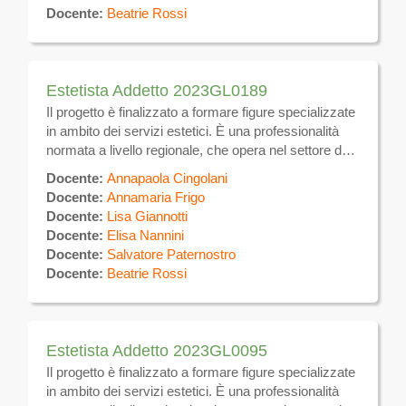
inestetismi, utilizzando tecniche manuali ed
Docente:
Beatrie Rossi
apparecchiature elettromeccaniche per uso estetico,
nonché prodotti e tecniche atte a favorire il
benessere dell’individuo. Si occupa inoltre di svolgere
in forma dipendente presso aziende del settore
Estetista Addetto 2023GL0189
estetico.
Il progetto è finalizzato a formare figure specializzate
in ambito dei servizi estetici. È una professionalità
normata a livello regionale, che opera nel settore dei
servizi dei parrucchieri e di trattamenti di bellezza. Si
Docente:
Annapaola Cingolani
occupa di trattamenti estetici sulla superficie del
Docente:
Annamaria Frigo
corpo volti alla eliminazione e/o attenuazione degli
Docente:
Lisa Giannotti
inestetismi, utilizzando tecniche manuali ed
Docente:
Elisa Nannini
apparecchiature elettromeccaniche per uso estetico,
Docente:
Salvatore Paternostro
nonché prodotti e tecniche atte a favorire il
Docente:
Beatrie Rossi
benessere dell’individuo. Si occupa inoltre di svolgere
in forma dipendente presso aziende del settore
estetico.
Estetista Addetto 2023GL0095
Il progetto è finalizzato a formare figure specializzate
in ambito dei servizi estetici. È una professionalità