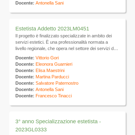
utilizzando tecniche manuali ed apparecchiature
Docente:
Antonella Sani
elettromeccaniche per uso estetico, nonché prodotti
e tecniche atte a favorire il benessere dell’individuo.
Si occupa inoltre di svolgere in forma dipendente
presso aziende del settore estetico.
Estetista Addetto 2023LM0451
Il progetto è finalizzato specializzate in ambito dei
servizi estetici. È una professionalità normata a
livello regionale, che opera nel settore dei servizi dei
parrucchieri e di trattamenti di bellezza. Si occupa di
Docente:
Vittorio Gori
trattamenti estetici sulla superficie del corpo volti alla
Docente:
Eleonora Guarnieri
eliminazione e/o attenuazione degli inestetismi ,
Docente:
Elisa Maestrini
utilizzando tecniche manuali ed apparecchiature
Docente:
Martina Parducci
elettromeccaniche per uso estetico, nonché prodotti
Docente:
Salvatore Paternostro
e tecniche atte a favorire il benessere dell’individuo.
Docente:
Antonella Sani
Si occupa inoltre di svolgere in forma dipendente
Docente:
Francesco Tinacci
presso aziende del settore estetico.
3° anno Specializzazione estetista -
2023GL0333