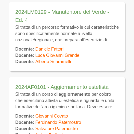
2024LM0129 - Manutentore del Verde -
Ed. 4
Si tratta di un percorso formativo le cui caratteristiche
sono specificatamente normate a livello
nazionale/regionale, che prepara all’esercizio di
attività lavorativa nel settore delle attività connesse
Docente:
Daniele Fattori
all’agricoltura quali creazione e manutenzione di
Docente:
Luca Giovanni Grande
giardini, aiuole e spazi verdi rivolto al titolare o al
Docente:
Alberto Scaramelli
preposto facente parte dell’organico dell’impresa o a
chi intende avviare l’attività di manutentore del verde.
2024AF0101 - Aggiornamento estetista
Si tratta di un corso di
aggiornamento
per coloro
che esercitano attività di estetica e riguarda le unità
formative dell’area igienico-sanitaria. Deve essere
effettuato
ogni 5 anni
e si conclude con lo
Docente:
Giovanni Covato
svolgimento di un test finale.
Docente:
Ferdinando Paternostro
Docente:
Salvatore Paternostro