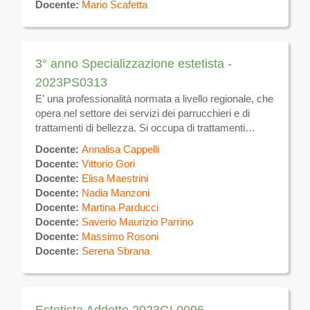
Docente:
Mario Scafetta
3° anno Specializzazione estetista -
2023PS0313
E’ una professionalità normata a livello regionale, che
opera nel settore dei servizi dei parrucchieri e di
trattamenti di bellezza. Si occupa di trattamenti
estetici sulla superficie del corpo volti alla
Docente:
Annalisa Cappelli
eliminazione e/o attenuazione degli inestetismi ,
Docente:
Vittorio Gori
utilizzando tecniche manuali ed apparecchiature
Docente:
Elisa Maestrini
elettromeccaniche per uso estetico, nonché prodotti
Docente:
Nadia Manzoni
e tecniche atte a favorire il benessere dell’individuo.
Docente:
Martina Parducci
Si occupa inoltre della gestione di attività autonoma di
Docente:
Saverio Maurizio Parrino
estetica.
Docente:
Massimo Rosoni
Docente:
Serena Sbrana