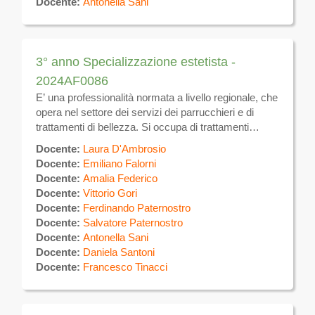
Docente:
Antonella Sani
3° anno Specializzazione estetista -
2024AF0086
E’ una professionalità normata a livello regionale, che
opera nel settore dei servizi dei parrucchieri e di
trattamenti di bellezza. Si occupa di trattamenti
estetici sulla superficie del corpo volti alla
Docente:
Laura D'Ambrosio
eliminazione e/o attenuazione degli inestetismi ,
Docente:
Emiliano Falorni
utilizzando tecniche manuali ed apparecchiature
Docente:
Amalia Federico
elettromeccaniche per uso estetico, nonché prodotti
Docente:
Vittorio Gori
e tecniche atte a favorire il benessere dell’individuo.
Docente:
Ferdinando Paternostro
Si occupa inoltre della gestione di attività autonoma di
Docente:
Salvatore Paternostro
estetica.
Docente:
Antonella Sani
Docente:
Daniela Santoni
Docente:
Francesco Tinacci