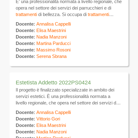
E’ una professionalità normata a livello regionale, che
opera nel settore dei servizi dei parrucchieri e di
trattamenti
di bellezza. Si occupa di
trattamenti
estetici sulla superficie del corpo volti alla
Docente:
Annalisa Cappelli
eliminazione e/o attenuazione degli inestetismi ,
Docente:
Elisa Maestrini
utilizzando tecniche manuali ed apparecchiature
Docente:
Nadia Manzoni
elettromeccaniche per uso estetico, nonché prodotti
Docente:
Martina Parducci
e tecniche atte a favorire il benessere dell’individuo.
Docente:
Massimo Rosoni
Si occupa inoltre della gestione di attività autonoma di
Docente:
Serena Sbrana
estetica.
Estetista Addetto 2022PS0424
Il progetto è finalizzato specializzate in ambito dei
servizi estetici. È una professionalità normata a
livello regionale, che opera nel settore dei servizi dei
parrucchieri e di trattamenti di bellezza. Si occupa di
Docente:
Annalisa Cappelli
trattamenti estetici sulla superficie del corpo volti alla
Docente:
Vittorio Gori
eliminazione e/o attenuazione degli inestetismi ,
Docente:
Elisa Maestrini
utilizzando tecniche manuali ed apparecchiature
Docente:
Nadia Manzoni
elettromeccaniche per uso estetico, nonché prodotti